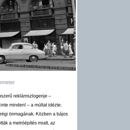
Demeter
épszerű reklámszlogenje –
nte minden! – a múltat idézte.
a régi önmagának. Közben a bájos
tták a metróépítés miatt, az