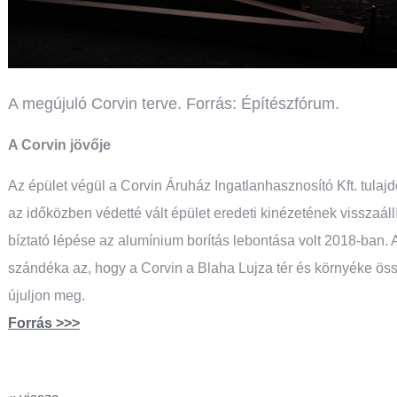
A megújuló Corvin terve. Forrás: Építészfórum.
A Corvin jövője
Az épület végül a Corvin Áruház Ingatlanhasznosító Kft. tulajd
az időközben védetté vált épület eredeti kinézetének visszaál
bíztató lépése az alumínium borítás lebontása volt 2018-ban.
szándéka az, hogy a Corvin a Blaha Lujza tér és környéke össz
újuljon meg.
Forrás >>>