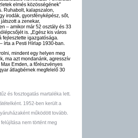
üzletek elmés közösségének”
s. Ruhabolt, kalapszalon,
egy irodák, gyorsfényképész, sőt,
játszott a zenekar,
ben – amikor már 52 osztály és 33
gólépcsőjét is. „Egész kis város
 fejlesztette igazgatósága.
– írta a Pesti Hírlap 1930-ban.
árolni, mindent egy helyen meg
ájuk, ma azt mondanánk, agresszív
 És Max Emden, a főrészvényes
yar átlagbérnek megfelelő 30
űz és fosztogatás martaléka lett.
tételként. 1952-ben került a
gyáruházaként működött tovább.
 felújítása nem történt meg