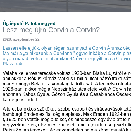
Újjáépülő Palotanegyed
Lesz még újra Corvin a Corvin?
2020. szeptember 22.
Lassan elfelejtjük, olyan régen szunnyad a Corvin Áruház védő
Ma már a „találkozunk a Corvinnál” egyre inkább a Corvin pláz
olyan maradt volna, mint amikor 94 éve megnyílt, ma a Corvin
Plazának.
Valaha kellemes terecske volt az 1920-ban Blaha Lujzáról elnev
ami akkor a Rókus kórház Márkus Emília utcai hátsó traktusátó
mai Somogyi Béla utca vonaláig tartott csak. A tér belső oldala,
1926-ban, akkor még a Népszínház utca eleje volt. A Corvin he
ahonnan Kabos Gyula, Gózon Gyula és a Casablanca Oscar-dí
karrierje is indult.
A teret barokkos szökőkút, szoborcsoport és virágágyások tet
hamburgi Emden és fiai cég alapította. Max Emden 1922-ben g
t, 1925-ben vették meg a telket, és mindössze egy év alatt felh
négyzetméteres, ötszintes épületet, amit a „modernségével ú
Reiss Zoltán tervezett. Az egyemeletes palota képét mutató kl