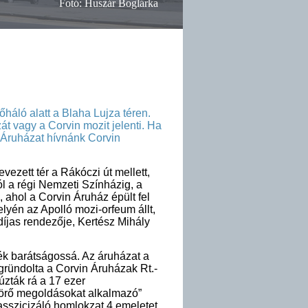
Fotó: Huszár Boglárka
háló alatt a Blaha Lujza téren.
át vagy a Corvin mozit jelenti. Ha
 Áruházat hívnánk Corvin
ezett tér a Rákóczi út mellett,
l a régi Nemzeti Színházig, a
 ahol a Corvin Áruház épült fel
lyén az Apolló mozi-orfeum állt,
jas rendezője, Kertész Mihály
ték barátságossá. Az áruházat a
ründolta a Corvin Áruházak Rt.-
úzták rá a 17 ezer
ttörő megoldásokat alkalmazó”
asszicizáló homlokzat 4 emeletet