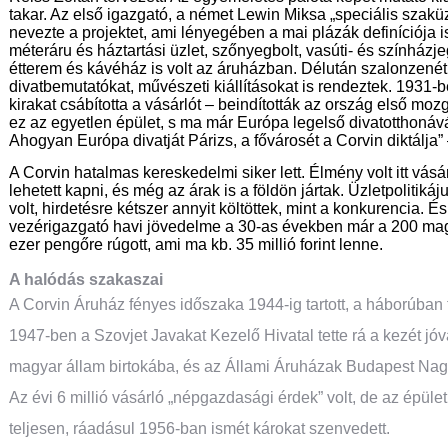
takar. Az első igazgató, a német Lewin Miksa „speciális szak
nevezte a projektet, ami lényegében a mai plázák definíciója i
méteráru és háztartási üzlet, szőnyegbolt, vasúti- és színházj
étterem és kávéház is volt az áruházban. Délután szalonzenét 
divatbemutatókat, művészeti kiállításokat is rendeztek. 1931-
kirakat csábította a vásárlót – beindították az ország első moz
ez az egyetlen épület, s ma már Európa legelső divatotthonává
Ahogyan Európa divatját Párizs, a fővárosét a Corvin diktálja” 
A Corvin hatalmas kereskedelmi siker lett. Élmény volt itt vás
lehetett kapni, és még az árak is a földön jártak. Üzletpolitik
volt, hirdetésre kétszer annyit költöttek, mint a konkurencia.
vezérigazgató havi jövedelme a 30-as években már a 200 mag
ezer pengőre rúgott, ami ma kb. 35 millió forint lenne.
A halódás szakaszai
A Corvin Áruház fényes időszaka 1944-ig tartott, a háborúban t
1947-ben a Szovjet Javakat Kezelő Hivatal tette rá a kezét jóvá
magyar állam birtokába, és az Állami Áruházak Budapest Na
Az évi 6 millió vásárló „népgazdasági érdek” volt, de az épület
teljesen, ráadásul 1956-ban ismét károkat szenvedett.