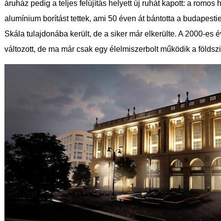
áruház pedig a teljes felújítás helyett új ruhát kapott: a rom
alumínium borítást tettek, ami 50 éven át bántotta a budapes
Skála tulajdonába került, de a siker már elkerülte. A 2000-es
változott, de ma már csak egy élelmiszerbolt működik a földszi