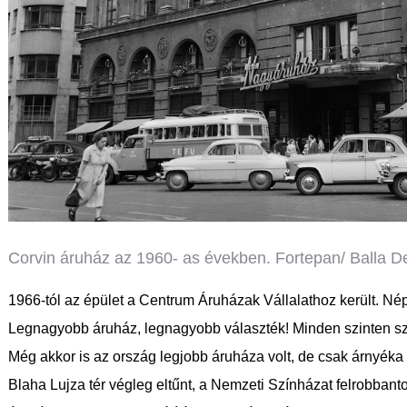
Corvin áruház az 1960- as években. Fortepan/ Balla 
1966-tól az épület a Centrum Áruházak Vállalathoz került. N
Legnagyobb áruház, legnagyobb választék! Minden szinten szi
Még akkor is az ország legjobb áruháza volt, de csak árnyék
Blaha Lujza tér végleg eltűnt, a Nemzeti Színházat felrobbanto