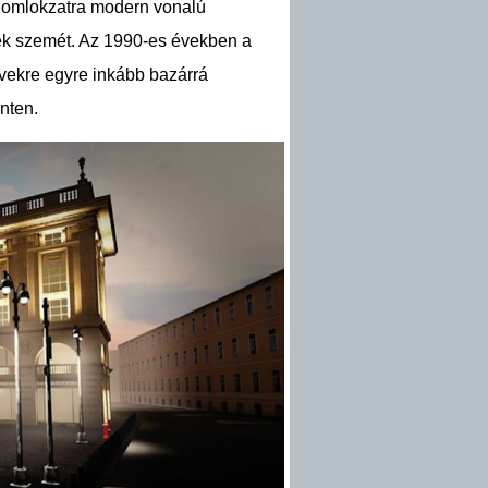
os homlokzatra modern vonalú
tiek szemét. Az 1990-es években a
 évekre egyre inkább bazárrá
nten.