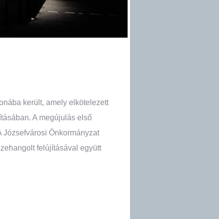
onába került, amely elkötelezett
lításában. A megújulás első
 A Józsefvárosi Önkormányzat
ehangolt felújításával együtt