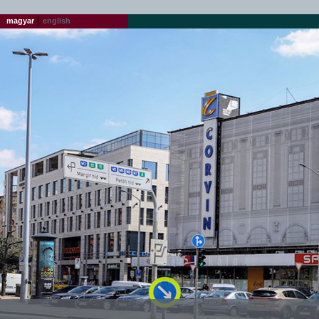
|
magyar
english