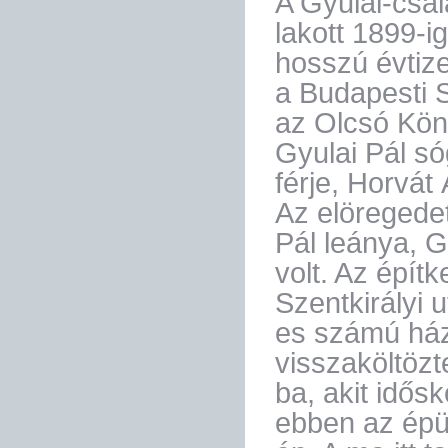
A Gyulai-csa
lakott 1899-i
hosszú évtize
a Budapesti 
az Olcsó Kön
Gyulai Pál só
férje, Horvát
Az elöregedet
Pál leánya, G
volt. Az épít
Szentkirályi 
es számú ház
visszaköltözt
ba, akit idős
ebben az épü