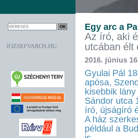
Egy arc a P
Az író, aki
utcában élt 
JOZSEFVAROS.HU
2016. június 16
Gyulai Pál 18
apósa, Szend
kisebbik lány
Sándor utca 
író, újságíró 
A ház szerkes
például a Bu
is.