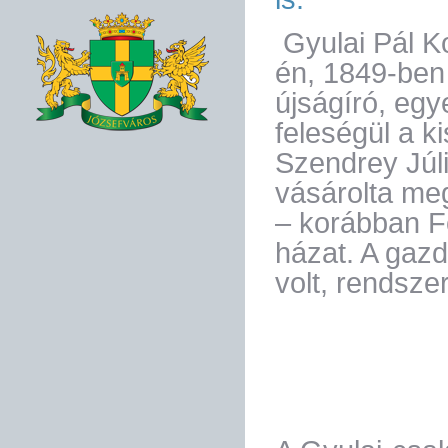
Gyulai Pál Ko
én, 1849-ben k
újságíró, egy
feleségül a k
Szendrey Júl
vásárolta me
– korábban F
házat. A gazd
volt, rendsze