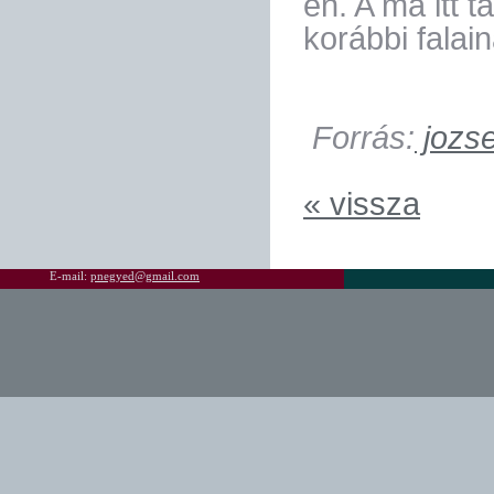
én. A ma itt t
korábbi falai
Forrás:
jozse
« vissza
E-mail:
pnegyed@gmail.com