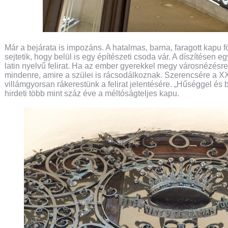
Már a bejárata is impozáns. A hatalmas, barna, faragott kapu 
sejtetik, hogy belül is egy építészeti csoda vár. A díszítésen e
latin nyelvű felirat. Ha az ember gyerekkel megy városnézésr
mindenre, amire a szülei is rácsodálkoznak. Szerencsére a X
villámgyorsan rákerestünk a felirat jelentésére. „Hűséggel és 
hirdeti több mint száz éve a méltóságteljes kapu.