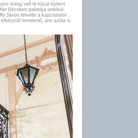
os dolog volt itt házat építeni.
et Bécsben palotája anélkül,
ffy János felvette a kapcsolatot
 elkészült remekmű, ami azóta is