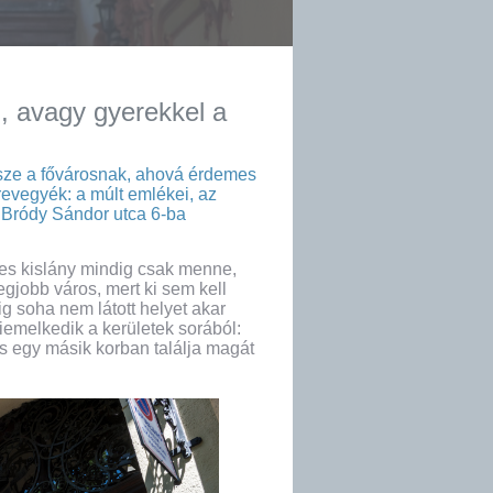
, avagy gyerekkel a
sze a fővárosnak, ahová érdemes
revegyék: a múlt emlékei, az
a Bródy Sándor utca 6-ba
ves kislány mindig csak menne,
egjobb város, mert ki sem kell
g soha nem látott helyet akar
iemelkedik a kerületek sorából:
s egy másik korban találja magát