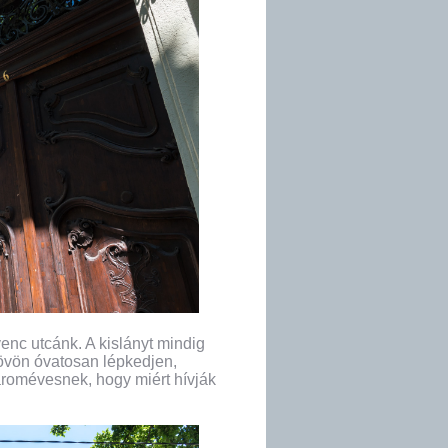
enc utcánk. A kislányt mindig
övön óvatosan lépkedjen,
romévesnek, hogy miért hívják