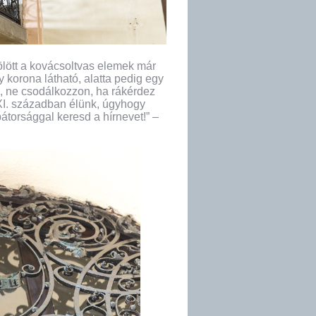
fölött a kovácsoltvas elemek már
gy korona látható, alatta pedig egy
e, ne csodálkozzon, ha rákérdez
XI. században élünk, úgyhogy
bátorsággal keresd a hírnevet!” –