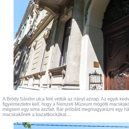
A Bródy Sándor utca felé vettük az irányt aznap. Az egyik kedv
figyelmeztetni kell, hogy a Nemzeti Múzeum mögötti macskak
mégsem egy sima aszfalt. Bár próbáld megmagyarázni egy há
macskakőnek a bazaltkockákat…