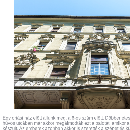
Egy óriási ház előtt állunk meg, a 6-os szám előtt. Döbbenet
hűvös utcában már akkor megálmodták ezt a palotát, amikor
készült. Az emberek azonban akkor is szerették a szépet és k