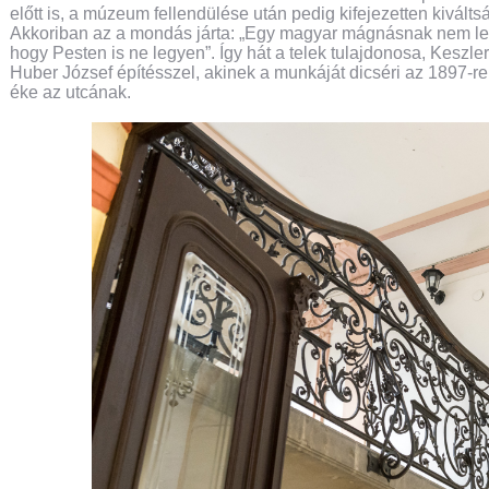
előtt is, a múzeum fellendülése után pedig kifejezetten kiváltság
Akkoriban az a mondás járta: „Egy magyar mágnásnak nem leh
hogy Pesten is ne legyen”. Így hát a telek tulajdonosa, Keszler
Huber József építésszel, akinek a munkáját dicséri az 1897-re
éke az utcának.