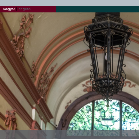
|
magyar
english