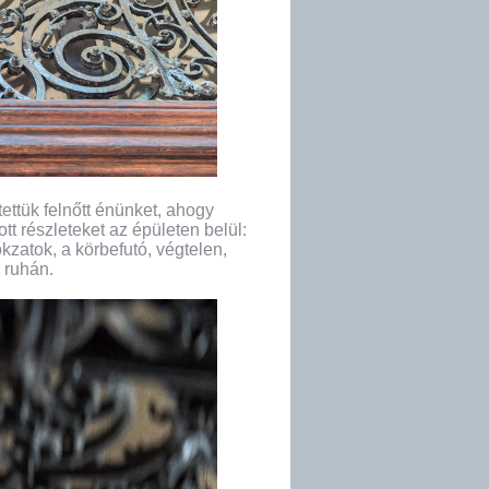
tettük felnőtt énünket, ahogy
t részleteket az épületen belül:
okzatok, a körbefutó, végtelen,
 ruhán.