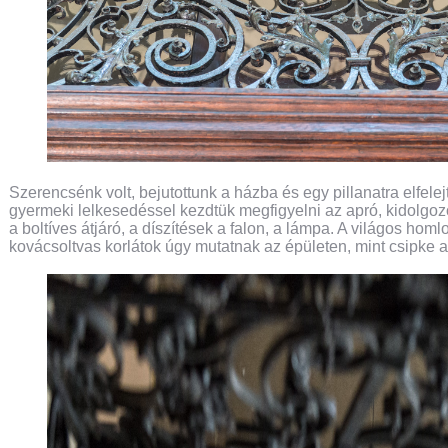
Szerencsénk volt, bejutottunk a házba és egy pillanatra elfelej
gyermeki lelkesedéssel kezdtük megfigyelni az apró, kidolgozot
a boltíves átjáró, a díszítések a falon, a lámpa. A világos homl
kovácsoltvas korlátok úgy mutatnak az épületen, mint csipke a