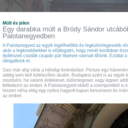
Múlt és jelen
Egy darabka múlt a Bródy Sándor utcából
Palotanegyedben
A Palotanegyed az egyik legélhetőbb és legkülönlegesebb ré
akár a legkisebbekkel is ellátogatni, hogy minél korábban ész
építészeti csodák csupán pár lépésre vannak tőlünk. Ezúttal 
látogattunk el.
Saci már alig várta a hétvégi kirándulást. Persze egy háromé
addig sem kell kötelezően aludni. Budapest azért is az egyik l
mozdulni, ha valami érdekeset, különlegeset, vagy éppen addi
felfedezni az ember. A Palotanegyed ebből a szempontból is k
hiszen néha elég egy nyitva hagyott kapun besurranni és mári
az ember.