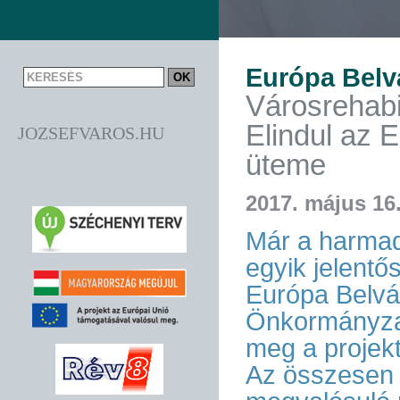
Európa Belv
Városrehabil
Elindul az 
JOZSEFVAROS.HU
üteme
2017. május 16
Már a harmad
egyik jelentő
Európa Belvá
Önkormányzat 
meg a projek
Az összesen m