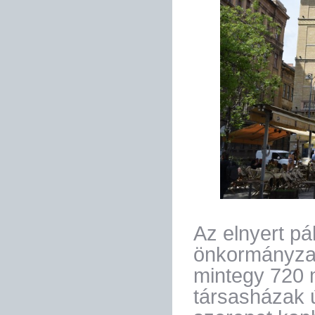
Az elnyert pá
önkormányza
mintegy 720 m
társasházak ú