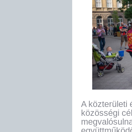
A közterületi
közösségi cél
megvalósuln
együttműködő