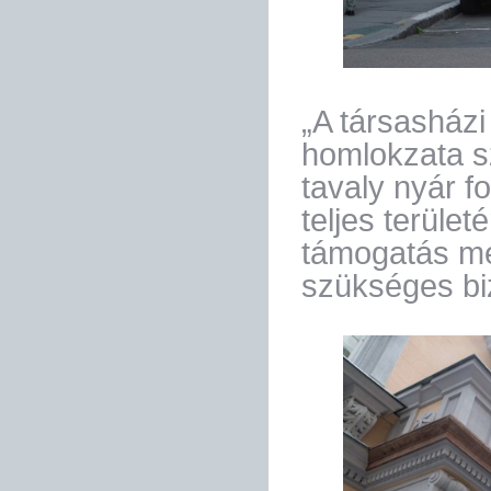
„A társasház
homlokzata s
tavaly nyár 
teljes terüle
támogatás mé
szükséges biz