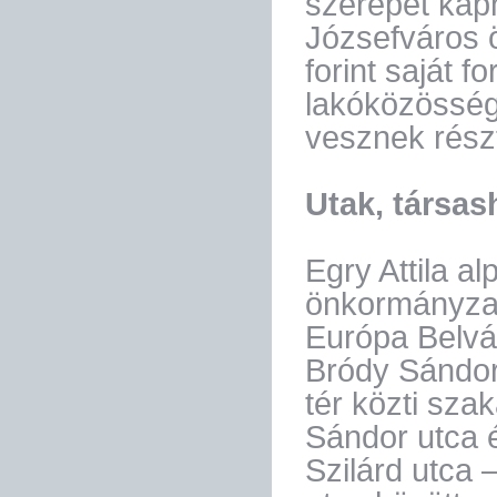
szerepet kap
Józsefváros 
forint saját f
lakóközössége
vesznek rész
Utak, társa
Egry Attila a
önkormányzat
Európa Belvár
Bródy Sándor 
tér közti sza
Sándor utca é
Szilárd utca 