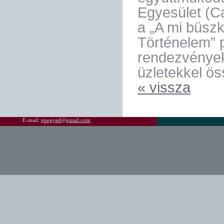
Egyesület (C
a „A mi büszk
Történelem” 
rendezvények
üzletekkel ö
« vissza
E-mail:
pnegyed@gmail.com