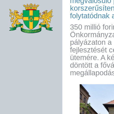
megvalósuló 
korszerűsíten
folytatódnak 
350 millió for
Önkormányzat
pályázaton a
fejlesztését 
ütemére. A ké
döntött a fő
megállapodás 