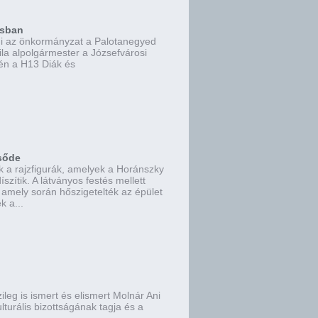
osban
ani az önkormányzat a Palotanegyed
tila alpolgármester a Józsefvárosi
yén a H13 Diák és
csőde
k a rajzfigurák, amelyek a Horánszky
szítik. A látványos festés mellett
, amely során hőszigetelték az épület
k a...
eg is ismert és elismert Molnár Ani
turális bizottságának tagja és a