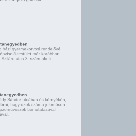
lotanegyedben
ég házi gyermekorvosi rendelővé
képviselő-testület már korábban
Szilárd utca 3. szám alatti
lotanegyedben
ródy Sándor utcában és környékén,
elérni, hogy ezek száma jelentősen
képzőművészek bemutatásával
ával.