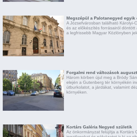
Megszépül a Palotanegyed egyik
A Józsefvárosban található Károlyi-C
és az előkészítés forrásairól döntött
a legfrissebb Magyar Közlönyben je
Forgalmi rend változások auguszt
Három körben újul meg a Bródy Sán
elején a Gutenberg tér környékén in
útburkolatot, a járdákat, valamint dé
környéken.
Kortárs Galéria Negyed születik
Az önkormányzat felújítja a Kortárs
ingatlanokat és pályázatot ír ki az e