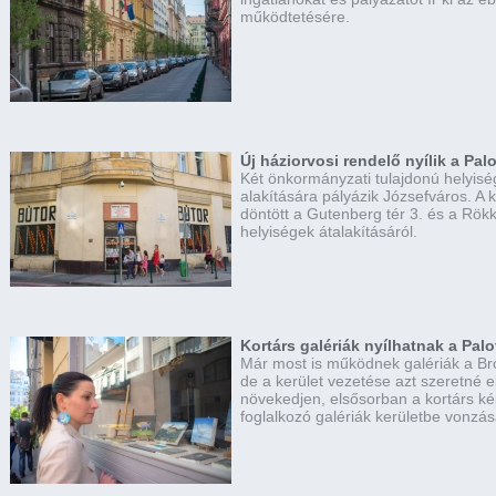
működtetésére.
Új háziorvosi rendelő nyílik a Pa
Két önkormányzati tulajdonú helyis
alakítására pályázik Józsefváros. A 
döntött a Gutenberg tér 3. és a Rökk 
helyiségek átalakításáról.
Kortárs galériák nyílhatnak a Pa
Már most is működnek galériák a B
de a kerület vezetése azt szeretné 
növekedjen, elsősorban a kortárs 
foglalkozó galériák kerületbe vonzás