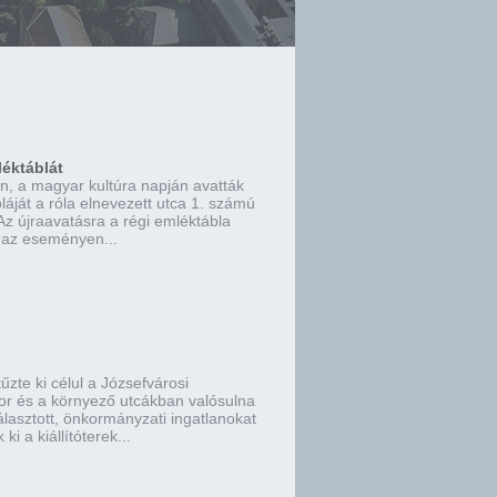
léktáblát
n, a magyar kultúra napján avatták
bláját a róla elnevezett utca 1. számú
z újraavatásra a régi emléktábla
 az eseményen...
űzte ki célul a Józsefvárosi
r és a környező utcákban valósulna
lasztott, önkormányzati ingatlanokat
ki a kiállítóterek...