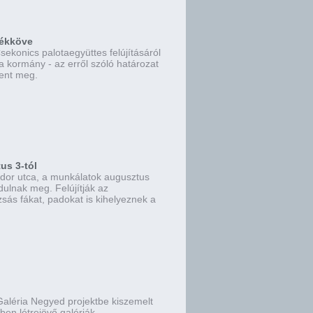
 ékköve
sekonics palotaegyüttes felújításáról
 a kormány - az erről szóló határozat
lent meg.
us 3-tól
dor utca, a munkálatok augusztus
dulnak meg. Felújítják az
zsás fákat, padokat is kihelyeznek a
 Galéria Negyed projektbe kiszemelt
bben létrejövő galériák