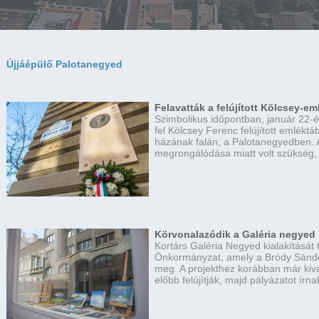
Újjáépülő Palotanegyed
Felavatták a felújított Kölcsey-em
Szimbolikus időpontban, január 22-é
fel Kölcsey Ferenc felújított emléktá
házának falán, a Palotanegyedben. A
megrongálódása miatt volt szükség,
Körvonalazódik a Galéria negyed
Kortárs Galéria Negyed kialakítását t
Önkormányzat, amely a Bródy Sándo
meg. A projekthez korábban már kivá
előbb felújítják, majd pályázatot írnak 