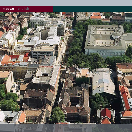
|
magyar
english